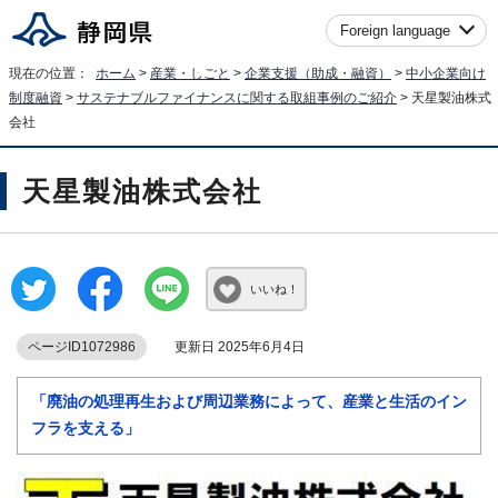
Foreign language
現在の位置：
ホーム
>
産業・しごと
>
企業支援（助成・融資）
>
中小企業向け
制度融資
>
サステナブルファイナンスに関する取組事例のご紹介
> 天星製油株式
会社
天星製油株式会社
いいね！
ページID1072986
更新日 2025年6月4日
「廃油の処理再生および周辺業務によって、産業と生活のイン
フラを支える」