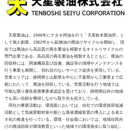
天星製油は、1946年にナタネ搾油を行う「天星鈴木製油所」と
して個人創業、1962年から鉱物油の廃油リサイクルを開始し、現
在では廃油から高品質の再生重油を精製するオイルリサイクルの
専門企業である。高品質の再生重油を精製するとともに、廃油の
回収時には、関連機器及び設備、施設等の清掃やメンテナンスを
行う事業も展開し、切れ目のないサービス提供を実現している。
営業エリアは、静岡県と山梨県を中心に千葉県から三重県まで広
範にわたって、廃油を回収している。営業活動を行う地域では、
可能な限り優良産廃事業者認定を受けており、静岡県以外の地域
でも高い信頼を獲得しながら取引先を拡大している。
同社の事業活動は、環境面においては、自社での環境負荷低減
活動として気候変動対策や新たな蒸発濃縮装置の導入による省エ
ネ化の推進を行っている。環境・社会面においては、地域住民向
けの廃油回収や環境教育といった地域での環境保全に取り組む。