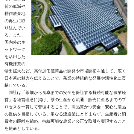
荷の低減や
耕作放棄地
の再生に取
り組んでい
る。また、
国内外のネ
ットワーク
を活用した
有機抹茶の
輸出拡大など、高付加価値商品の開発や市場開拓を通じて、広く
日本茶の魅力を伝えることで、茶業の持続的な発展や活性化に貢
献している。
同社は「茶畑から食卓までの安全を保証する持続可能な農業経
営」を経営理念に掲げ、茶の生産から流通、販売に至るまでのプ
ロセスを一貫して管理することで、高品質かつ安全・安心な製品
の提供を目指している。単なる流通業にとどまらず、生産者と消
費者の距離を縮め、持続可能な農業と公正な取引を実現すること
を使命としている。