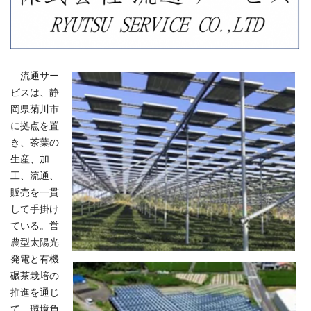
流通サー
ビスは、静
岡県菊川市
に拠点を置
き、茶葉の
生産、加
工、流通、
販売を一貫
して手掛け
ている。営
農型太陽光
発電と有機
碾茶栽培の
推進を通じ
て、環境負