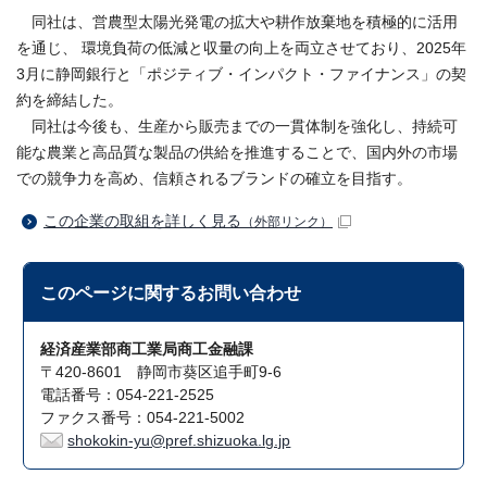
同社は、営農型太陽光発電の拡大や耕作放棄地を積極的に活用
を通じ、 環境負荷の低減と収量の向上を両立させており、2025年
3月に静岡銀行と「ポジティブ・インパクト・ファイナンス」の契
約を締結した。
同社は今後も、生産から販売までの一貫体制を強化し、持続可
能な農業と高品質な製品の供給を推進することで、国内外の市場
での競争力を高め、信頼されるブランドの確立を目指す。
この企業の取組を詳しく見る
（外部リンク）
このページに関する
お問い合わせ
経済産業部商工業局商工金融課
〒420-8601 静岡市葵区追手町9-6
電話番号：054-221-2525
ファクス番号：054-221-5002
shokokin-yu@pref.shizuoka.lg.jp