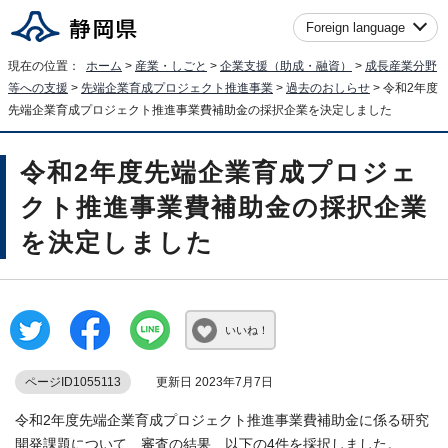
Foreign language
現在の位置：
ホーム
>
産業・しごと
>
企業支援（助成・融資）
>
成長産業分野
等への支援
>
先端企業育成プロジェクト推進事業
>
過去のおしらせ
> 令和2年度
先端企業育成プロジェクト推進事業費補助金の採択企業を決定しました
令和2年度先端企業育成プロジェ
クト推進事業費補助金の採択企業
を決定しました
いいね！
ページID1055113
更新日 2023年7月7日
令和2年度先端企業育成プロジェクト推進事業費補助金に係る研究
開発課題について、審査の結果、以下の4件を採択しました。