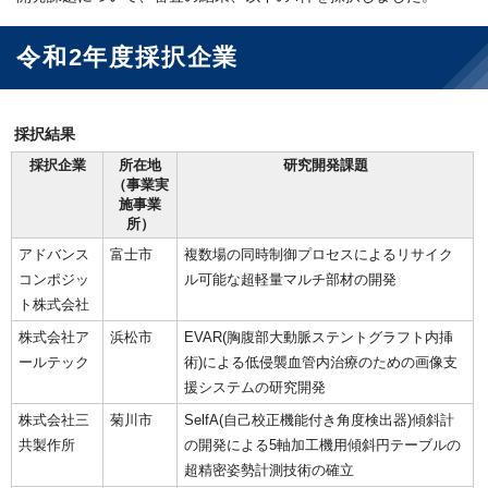
令和2年度採択企業
採択結果
採択企業
所在地
研究開発課題
（事業実
施事業
所）
アドバンス
富士市
複数場の同時制御プロセスによるリサイク
コンポジッ
ル可能な超軽量マルチ部材の開発
ト株式会社
株式会社ア
浜松市
EVAR(胸腹部大動脈ステントグラフト内挿
ールテック
術)による低侵襲血管内治療のための画像支
援システムの研究開発
株式会社三
菊川市
SelfA(自己校正機能付き角度検出器)傾斜計
共製作所
の開発による5軸加工機用傾斜円テーブルの
超精密姿勢計測技術の確立