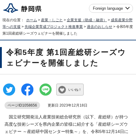
Foreign language
現在の位置：
ホーム
>
産業・しごと
>
企業支援（助成・融資）
>
成長産業分野
等への支援
>
先端企業育成プロジェクト推進事業
>
過去のおしらせ
> 令和5年度
第1回産総研シーズウェビナーを開催しました
令和5年度 第1回産総研シーズウ
ェビナーを開催しました
いいね！
ページID1058656
更新日 2023年12月18日
国立研究開発法人産業技術総合研究所（以下、産総研）が持つ
高度な技術シーズを県内企業の皆様に紹介する「産総研シーズウ
ェビナー ～産総研中国センター特集～」を、令和5年12月14日に