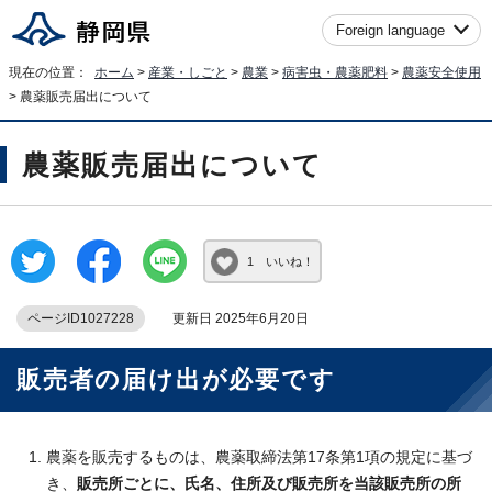
Foreign language
現在の位置：
ホーム
>
産業・しごと
>
農業
>
病害虫・農薬肥料
>
農薬安全使用
> 農薬販売届出について
農薬販売届出について
1 いいね！
ページID1027228
更新日 2025年6月20日
販売者の届け出が必要です
農薬を販売するものは、農薬取締法第17条第1項の規定に基づ
き、
販売所ごとに
、氏名、住所及び販売所を当該販売所の所