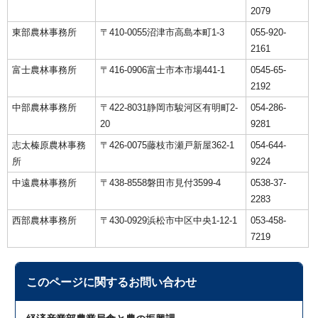
2079
東部農林事務所
〒410-0055沼津市高島本町1-3
055-920-
2161
富士農林事務所
〒416-0906富士市本市場441-1
0545-65-
2192
中部農林事務所
〒422-8031静岡市駿河区有明町2-
054-286-
20
9281
志太榛原農林事務
〒426-0075藤枝市瀬戸新屋362-1
054-644-
所
9224
中遠農林事務所
〒438-8558磐田市見付3599-4
0538-37-
2283
西部農林事務所
〒430-0929浜松市中区中央1-12-1
053-458-
7219
このページに関する
お問い合わせ