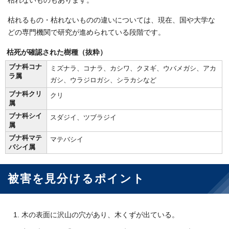
枯れないものもあります。
枯れるもの・枯れないものの違いについては、現在、国や大学な
どの専門機関で研究が進められている段階です。
枯死が確認された樹種（抜粋）
ブナ科コナ
ミズナラ、コナラ、カシワ、クヌギ、ウバメガシ、アカ
ラ属
ガシ、ウラジロガシ、シラカシなど
ブナ科クリ
クリ
属
ブナ科シイ
スダジイ、ツブラジイ
属
ブナ科マテ
マテバシイ
バシイ属
被害を見分けるポイント
木の表面に沢山の穴があり、木くずが出ている。