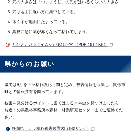
穴の大きさは「つまようじ」の先がはいるくらいの大きさ
穴は地面に近い方に集中している。
木くずが地面にたまっている。
真夏に急に葉が赤くなって枯れてしまう。
カシノナガキクイムシがあけた穴 （PDF 191.1KB）
県からのお願い
県では9月をナラ枯れ強化月間と定め、被害情報を収集し、関係市
町との情報共有を図っています。
被害を見分けるポイントに当てはまる木や虫を見つけましたら、
お近くの県農林事務所や森林・林業研究センターまでご連絡くだ
さい。
静岡県 ナラ枯れ被害位置図
（外部リンク）