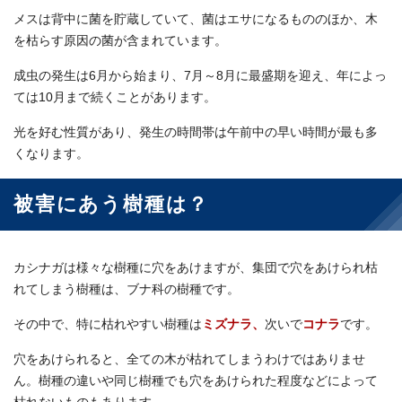
メスは背中に菌を貯蔵していて、菌はエサになるもののほか、木
を枯らす原因の菌が含まれています。
成虫の発生は6月から始まり、7月～8月に最盛期を迎え、年によっ
ては10月まで続くことがあります。
光を好む性質があり、発生の時間帯は午前中の早い時間が最も多
くなります。
被害にあう樹種は？
カシナガは様々な樹種に穴をあけますが、集団で穴をあけられ枯
れてしまう樹種は、ブナ科の樹種です。
その中で、特に枯れやすい樹種は
ミズナラ、
次いで
コナラ
です。
穴をあけられると、全ての木が枯れてしまうわけではありませ
ん。樹種の違いや同じ樹種でも穴をあけられた程度などによって