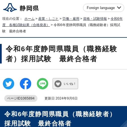
Foreign language
現在の位置：
ホーム
>
産業・しごと
>
労働・雇用
>
資格・試験情報
>
令和6年
度 各種試験結果（合格発表）
> 令和6年度静岡県職員（職務経験者）採用試
験 最終合格者
令和6年度静岡県職員（職務経験
者）採用試験 最終合格者
いいね！
ページID1065894
更新日 2024年9月6日
令和6年度静岡県職員（職務経験者）
採用試験 最終合格者