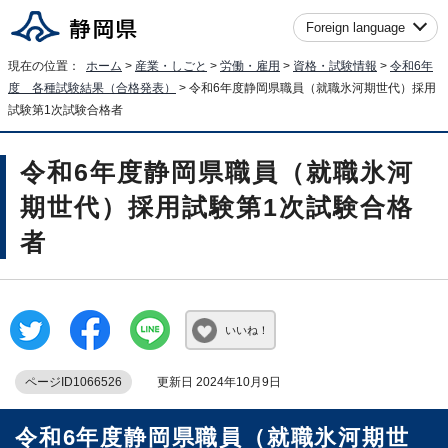
Foreign language
現在の位置：
ホーム
>
産業・しごと
>
労働・雇用
>
資格・試験情報
>
令和6年
度 各種試験結果（合格発表）
> 令和6年度静岡県職員（就職氷河期世代）採用
試験第1次試験合格者
令和6年度静岡県職員（就職氷河
期世代）採用試験第1次試験合格
者
いいね！
ページID1066526
更新日 2024年10月9日
令和6年度静岡県職員（就職氷河期世