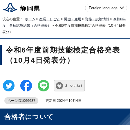
Foreign language
現在の位置：
ホーム
>
産業・しごと
>
労働・雇用
>
資格・試験情報
>
令和6年
度 各種試験結果（合格発表）
> 令和6年度前期技能検定合格発表（10月4日発
表分）
令和6年度前期技能検定合格発表
（10月4日発表分）
2 いいね！
ページID1066637
更新日 2024年10月4日
合格者について