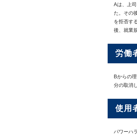
Aは、上
た。その
を拒否す
後、就業
労働
Bからの
分の取消
使用
パワーハ