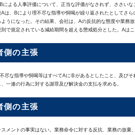
司Bによる人事評価について、正当な評価がなされず、ささいな
後Aは、Bにより理不尽な指導や恫喝が繰り返されたとしてさら
るようになった。その結果、会社は、Aの反抗的な態度や業務放
規則で規定されている減給期間を超える懲戒処分とした。Aは
者側の主張
理不尽な指導や恫喝等はすべてAに非があるとしたこと、及びそ
し、一連の行為に対する謝罪及び解決金の支払を求める。
者側の主張
ラスメントの事実はない。業務命令に対する反抗、業務の放棄