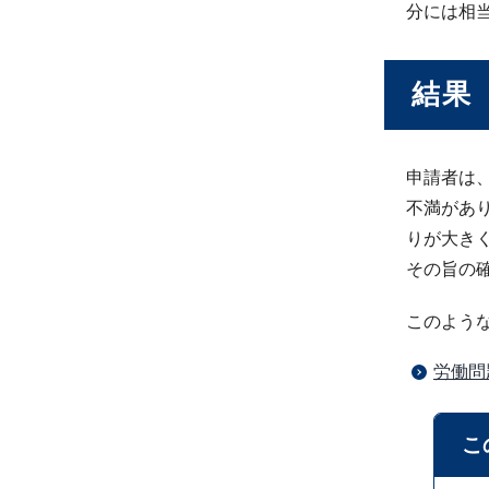
分には相
結果
申請者は
不満があ
りが大き
その旨の
このよう
労働問
こ