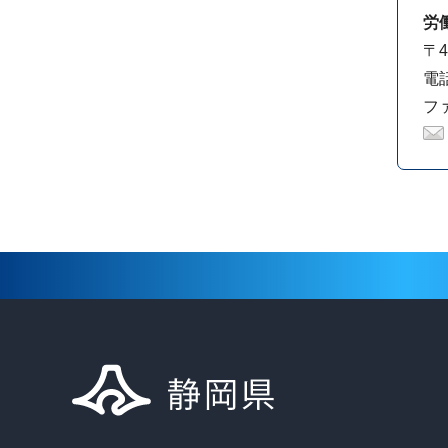
労
〒4
電話
ファ