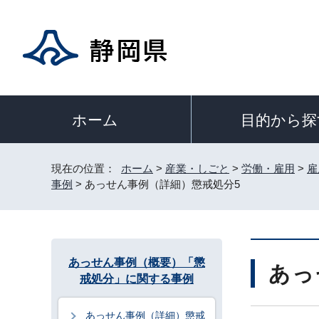
目的から探
ホーム
現在の位置：
ホーム
>
産業・しごと
>
労働・雇用
>
雇
事例
> あっせん事例（詳細）懲戒処分5
あっせん事例（概要）「懲
あっ
戒処分」に関する事例
あっせん事例（詳細）懲戒