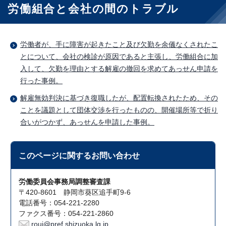
労働組合と会社の間のトラブル
労働者が、手に障害が起きたこと及び欠勤を余儀なくされたこ
とについて、会社の検診が原因であると主張し、労働組合に加
入して、欠勤を理由とする解雇の撤回を求めてあっせん申請を
行った事例。
解雇無効判決に基づき復職したが、配置転換されたため、その
ことを議題として団体交渉を行ったものの、開催場所等で折り
合いがつかず、あっせんを申請した事例。
このページに関する
お問い合わせ
労働委員会事務局調整審査課
〒420-8601 静岡市葵区追手町9-6
電話番号：054-221-2280
ファクス番号：054-221-2860
roui@pref.shizuoka.lg.jp