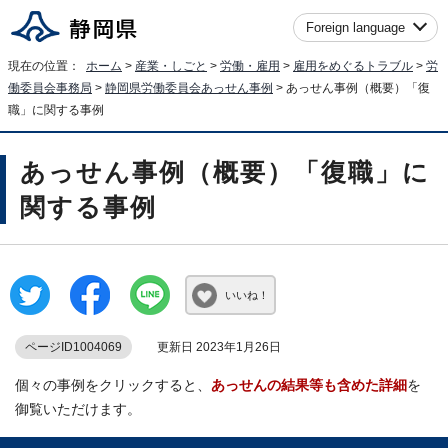
Foreign language
現在の位置：
ホーム
>
産業・しごと
>
労働・雇用
>
雇用をめぐるトラブル
>
労
働委員会事務局
>
静岡県労働委員会あっせん事例
> あっせん事例（概要）「復
職」に関する事例
あっせん事例（概要）「復職」に
関する事例
いいね！
ページID1004069
更新日 2023年1月26日
個々の事例をクリックすると、
あっせんの結果等も含めた詳細
を
御覧いただけます。