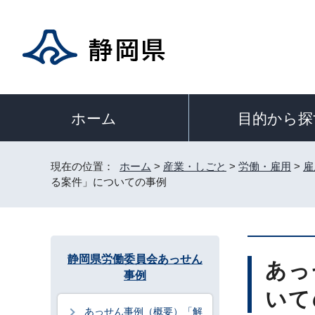
目的から探
ホーム
現在の位置：
ホーム
>
産業・しごと
>
労働・雇用
>
雇
る案件」についての事例
静岡県労働委員会あっせん
あっ
事例
いて
あっせん事例（概要）「解