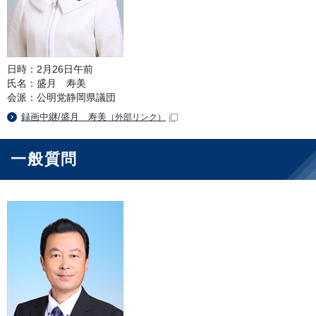
日時：2月26日午前
氏名：盛月 寿美
会派：公明党静岡県議団
録画中継/盛月 寿美
（外部リンク）
一般質問