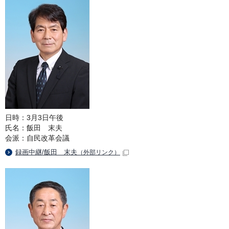
日時：3月3日午後
氏名：飯田 末夫
会派：自民改革会議
録画中継/飯田 末夫
（外部リンク）