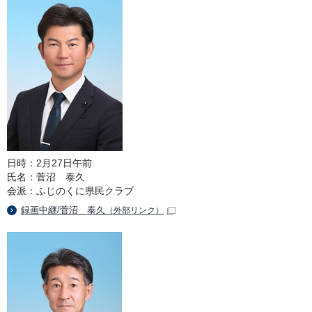
日時：2月27日午前
氏名：菅沼 泰久
会派：ふじのくに県民クラブ
録画中継/菅沼 泰久
（外部リンク）