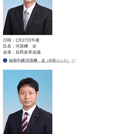
日時：2月27日午後
氏名：河原﨑 全
会派：自民改革会議
録画中継/河原﨑 全
（外部リンク）