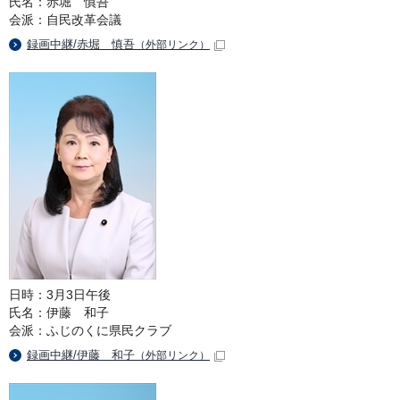
氏名：赤堀 慎吾
会派：自民改革会議
録画中継/赤堀 慎吾
（外部リンク）
日時：3月3日午後
氏名：伊藤 和子
会派：ふじのくに県民クラブ
録画中継/伊藤 和子
（外部リンク）