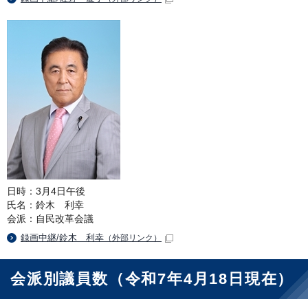
日時：3月4日午後
氏名：鈴木 利幸
会派：自民改革会議
録画中継/鈴木 利幸
（外部リンク）
会派別議員数（令和7年4月18日現在）