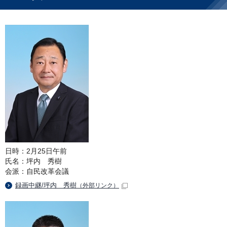
日時：2月25日午前
氏名：坪内 秀樹
会派：自民改革会議
録画中継/坪内 秀樹
（外部リンク）