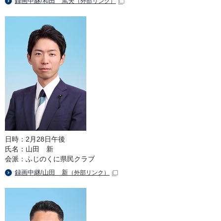
録画中継/和田 篤夫
（外部リンク）
日時：2月28日午後
氏名：山田 新
会派：ふじのくに県民クラブ
録画中継/山田 新
（外部リンク）