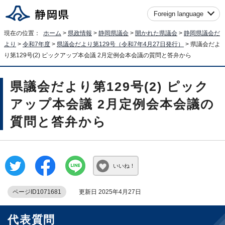
Foreign language
現在の位置：
ホーム
>
県政情報
>
静岡県議会
>
開かれた県議会
>
静岡県議会だ
より
>
令和7年度
>
県議会だより第129号（令和7年4月27日発行）
> 県議会だよ
り第129号(2) ピックアップ本会議 2月定例会本会議の質問と答弁から
県議会だより第129号(2) ピック
アップ本会議 2月定例会本会議の
質問と答弁から
いいね！
ページID1071681
更新日 2025年4月27日
代表質問