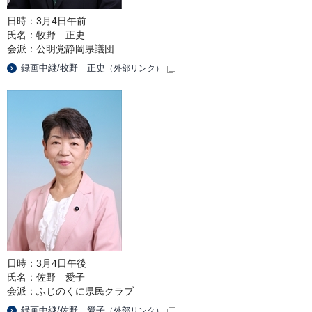
日時：3月4日午前
氏名：牧野 正史
会派：公明党静岡県議団
録画中継/牧野 正史
（外部リンク）
日時：3月4日午後
氏名：佐野 愛子
会派：ふじのくに県民クラブ
録画中継/佐野 愛子
（外部リンク）