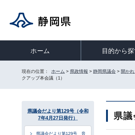
目的から探
ホーム
現在の位置：
ホーム
>
県政情報
>
静岡県議会
>
開かれ
クアップ本会議（1）
県議会だより第129号（令和
県議
7年4月27日発行）
県議会だより第129号 音