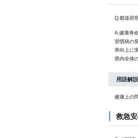
Q.都道
A.健康
習慣病の
率向上に
県内全体
用語解
健康上の
救急安