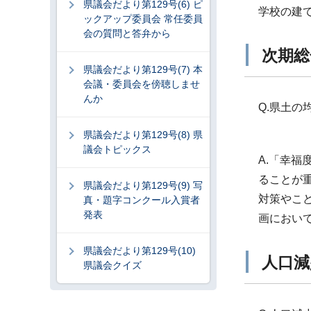
県議会だより第129号(6) ピ
学校の建
ックアップ委員会 常任委員
会の質問と答弁から
次期総
県議会だより第129号(7) 本
会議・委員会を傍聴しませ
んか
Q.県土
県議会だより第129号(8) 県
議会トピックス
A.「幸
ることが
県議会だより第129号(9) 写
対策やこ
真・題字コンクール入賞者
発表
画におい
県議会だより第129号(10)
人口減
県議会クイズ