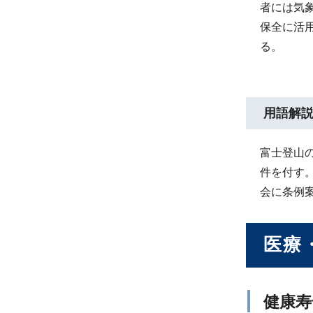
者には気
保全に活
る。
用語解
富士登山
件を付す
会に条例
医療
健康寿