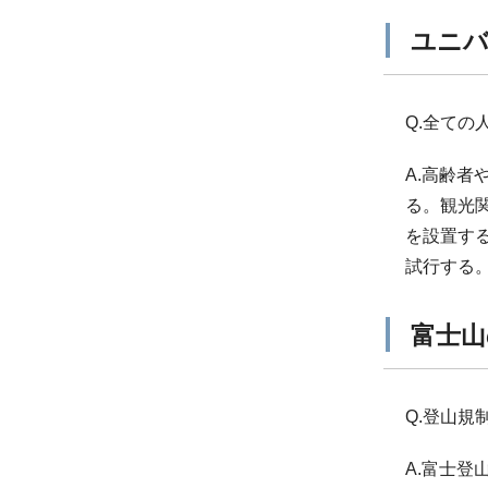
ユニ
Q.全て
A.高齢
る。観光
を設置す
試行する
富士山
Q.登山
A.富士