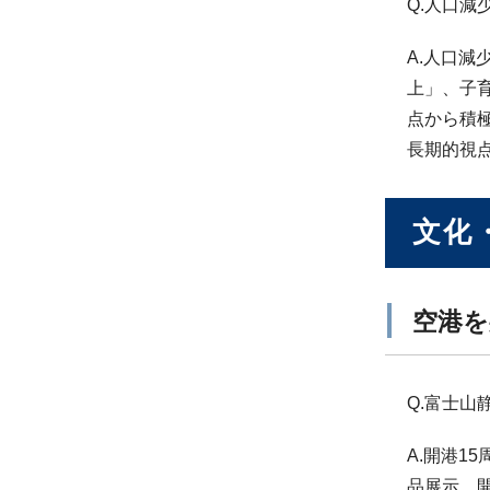
Q.人口
A.人口
上」、子
点から積
長期的視
文化
空港を
Q.富士
A.開港
品展示、