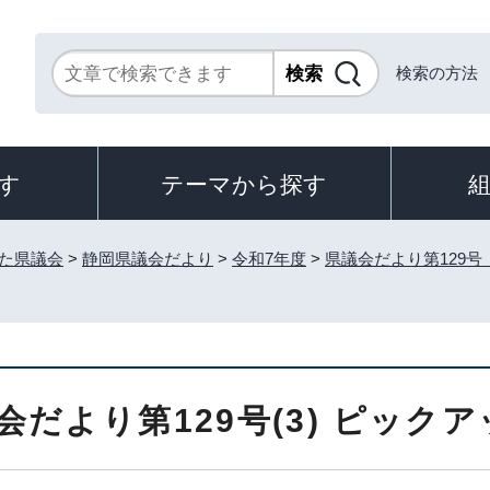
検索の方法
す
テーマから探す
た県議会
>
静岡県議会だより
>
令和7年度
>
県議会だより第129号
会だより第129号(3) ピック