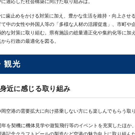
減少に適応した社会構築に向けた取り組みは。
減少に歯止めをかける対策に加え、豊かな生活を維持・向上させ
育て中の女性や外国人等の「多様な人材の活躍促進」、市町や企
極的な対策に取り組む。県有施設の総量適正化や集約化等に加
点から行政の最適化を図る。
・観光
身近に感じる取り組み
山静岡空港の需要拡大に向け搭乗しない方にも楽しんでもらう取
15周年を契機に機体見学や遊覧飛行等のイベントを充実したほ
開港記念クラフトビールの製造など空港の魅力向上に取り組んだ