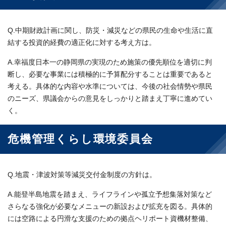
Q.中期財政計画に関し、防災・減災などの県民の生命や生活に直
結する投資的経費の適正化に対する考え方は。
A.幸福度日本一の静岡県の実現のため施策の優先順位を適切に判
断し、必要な事業には積極的に予算配分することは重要であると
考える。具体的な内容や水準については、今後の社会情勢や県民
のニーズ、県議会からの意見をしっかりと踏まえ丁寧に進めてい
く。
危機管理くらし環境委員会
Q.地震・津波対策等減災交付金制度の方針は。
A.能登半島地震を踏まえ、ライフラインや孤立予想集落対策など
さらなる強化が必要なメニューの新設および拡充を図る。具体的
には空路による円滑な支援のための拠点ヘリポート資機材整備、