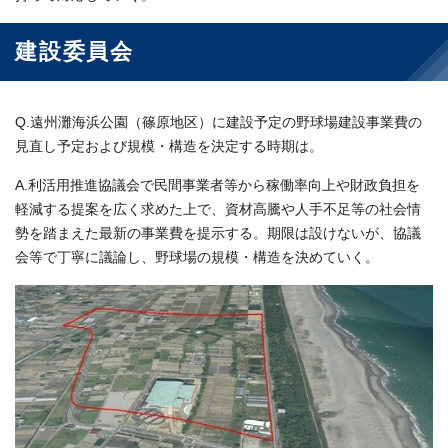
建設委員会
Q.遠州灘海浜公園（篠原地区）に建設予定の野球場建設事業費の
見直し予定および規模・構造を決定する時期は。
A.利活用推進協議会で民間事業者等から稼働率向上や財政負担を
軽減する提案を広く求めた上で、資材高騰や人手不足等の社会情
勢を踏まえた最新の事業費を提示する。期限は設けないが、協議
会等で丁寧に議論し、野球場の規模・構造を決めていく。