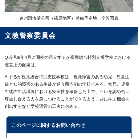
遠州灘海浜公園（篠原地区）整備予定地 全景写真
文教警察委員会
Q.令和8年4月に開校の県立するが視覚総合特別支援学校における
運営上の配慮は。
A.するが視覚総合特別支援学校は、視覚障害のある幼児、児童生
徒と知的障害のある生徒が通う県内初の学校である。幼児、児童
生徒の生活環境における安全性を確保した上で、互いを認め合い
尊重し合える力を身につけることができるよう、共に学ぶ機会を
創出するなど学校運営の工夫に努める。
このページに関する
お問い合わせ