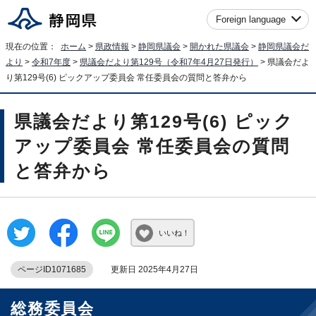
Foreign language
現在の位置：
ホーム
>
県政情報
>
静岡県議会
>
開かれた県議会
>
静岡県議会だ
より
>
令和7年度
>
県議会だより第129号（令和7年4月27日発行）
> 県議会だよ
り第129号(6) ピックアップ委員会 常任委員会の質問と答弁から
県議会だより第129号(6) ピック
アップ委員会 常任委員会の質問
と答弁から
いいね！
ページID1071685
更新日 2025年4月27日
総務委員会