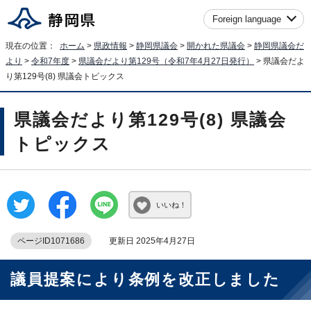
Foreign language
現在の位置：
ホーム
>
県政情報
>
静岡県議会
>
開かれた県議会
>
静岡県議会だ
より
>
令和7年度
>
県議会だより第129号（令和7年4月27日発行）
> 県議会だよ
り第129号(8) 県議会トピックス
県議会だより第129号(8) 県議会
トピックス
いいね！
ページID1071686
更新日 2025年4月27日
議員提案により条例を改正しました