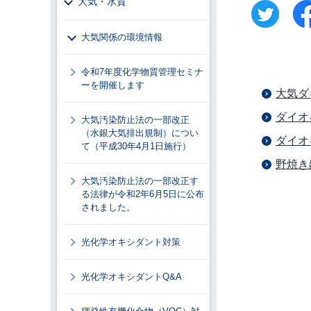
大気・水質
大気関係の環境情報
令和7年度化学物質管理セミナ
ーを開催します
大気ダ
ダイオ
大気汚染防止法の一部改正
（水銀大気排出規制）につい
ダイオ
て（平成30年4月1日施行）
野焼き
大気汚染防止法の一部改正す
る法律が令和2年6月5日に公布
されました。
光化学オキシダント対策
光化学オキシダントQ&A