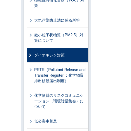
揮発性有機化合物（VOC）対
策
大気汚染防止法に係る所管
微小粒子状物質（PM2.5）対
策について
ダイオキシン対策
PRTR（Pollutant Release and
Transfer Register ：化学物質
排出移動届出制度）
化学物質のリスクコミュニケ
ーション（環境対話集会）に
ついて
低公害車普及