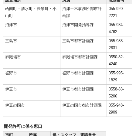
設置場所
所属
電話番号
函南町・清水町・長泉町・小
沼津土木事務所都市計
055-920-
山町
画課
2221
沼津市
沼津市開発指導課
055-934-
4762
三島市
三島市都市計画課
055-983-
2631
御殿場市
御殿場市都市計画課
0550-82-
4240
裾野市
裾野市都市計画課
055-995-
1829
伊豆市
伊豆市都市計画課
0558-83-
5206
伊豆の国市
伊豆の国市都市計画課
055-948-
2909
開発許可に係る窓口
市町
所属
係・スタッフ
電話番号