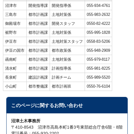
沼津市
開発指導課
開発指導係
055-934-4761
三島市
都市計画課
土地対策係
055-983-2632
御殿場市
都市計画課
開発スタッフ
0550-82-4222
裾野市
都市計画課
土地対策係
055-995-1828
伊豆市
都市計画課
土地対策スタッフ
0558-83-5206
伊豆の国市
都市計画課
都市政策係
055-948-2909
函南町
都市計画課
土地対策係
055-979-8117
清水町
都市計画課
計画指導係
055-981-8225
長泉町
建設計画課
計画チーム
055-989-5520
小山町
都市整備課
都市計画班
0550-76-6104
このページに関する
お問い合わせ
沼津土木事務所
〒410-8543 沼津市高島本町1番3号東部総合庁舎6階・8階
電話番号：055-920-2202