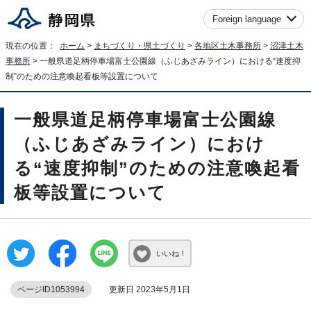
Foreign language
現在の位置：
ホーム
>
まちづくり・県土づくり
>
各地区土木事務所
>
沼津土木
事務所
> 一般県道足柄停車場富士公園線（ふじあざみライン）における“速度抑
制”のための注意喚起看板等設置について
一般県道足柄停車場富士公園線
（ふじあざみライン）におけ
る“速度抑制”のための注意喚起看
板等設置について
いいね！
ページID1053994
更新日 2023年5月1日