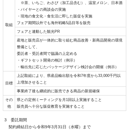
※茶、いちご、わさび（加工品含む）、温室メロン、日本酒
・バイヤーとの商談会の実施
・現地の食文化・食生活に即した販促を実施
フェア期間以外でも海外戦略5品目等を販売
取組
フェアと連動した観光PR
産地と販売店が一体的に取り組む商品改善・新商品開発の環境
整備として、
委託者・受託者間で協議の上定める
・ギフトセット開発の検討（例示）
・輸出先に応じたパッケージデザイン検討会の開催（例示）
上記取組により、県産品輸出額を令和7年度から33,000千円以
上増加させること
目標
事業終了後も継続的に販売できる商品の新規確保
その
県との定例ミーティングを月1回以上実施すること
他
販売員へ十分な販促教育を実施すること
3 委託期間
契約締結日から令和9年3月31日（水曜）まで