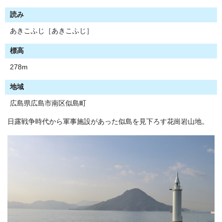
読み
あきこふじ［あきこふじ］
標高
278m
地域
広島県広島市南区似島町
日露戦争時代から軍事施設があった似島を見下ろす花崗岩山地。