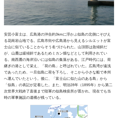
安芸小富士は、広島港の沖合約3kmに浮かぶ似島の北側にそびえ
る花崗岩山地でる。広島市街や広島港から見えるシルエットが富
士山に似ていることからそう名づけられた。山頂部は急傾斜だ
が、山麓は緩傾斜であるためミカン畑などとして利用されてい
る。南西麓の海岸沿いには似島の集落がある。江戸時代には、荷
継ぎの港として栄え、「荷の島」と呼ばれていた。広島湾が遠浅
であったため、一旦似島に荷を下ろし、そこから小さな船で本州
へ運んでいたという。後に、「富士山に似た山のある島」から
「似島」の表記が定着した。また、明治28年（1895年）から第二
次世界大戦終了直後まで陸軍の似島検疫所が置かれ、現在でも当
時の軍事施設の遺構が残っている。