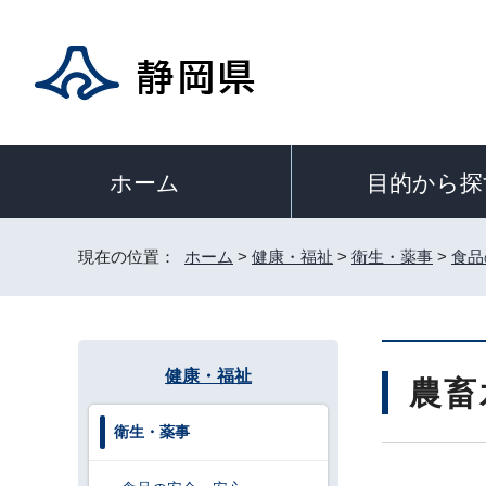
目的から探
ホーム
現在の位置：
ホーム
>
健康・福祉
>
衛生・薬事
>
食品
健康・福祉
農畜
衛生・薬事