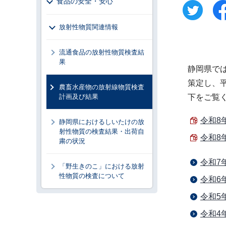
食品の安全・安心
放射性物質関連情報
流通食品の放射性物質検査結
果
静岡県で
策定し、
農畜水産物の放射線物質検査
計画及び結果
下をご覧
令和8
静岡県におけるしいたけの放
射性物質の検査結果・出荷自
令和8
粛の状況
令和7
「野生きのこ」における放射
性物質の検査について
令和6
令和5
令和4