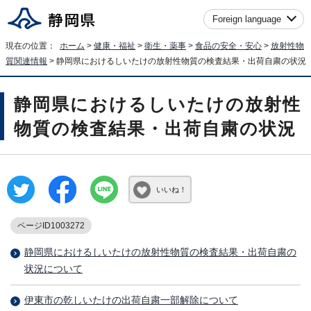
Foreign language
現在の位置：
ホーム
>
健康・福祉
>
衛生・薬事
>
食品の安全・安心
>
放射性物
質関連情報
> 静岡県におけるしいたけの放射性物質の検査結果・出荷自粛の状況
静岡県におけるしいたけの放射性
物質の検査結果・出荷自粛の状況
いいね！
ページID1003272
静岡県におけるしいたけの放射性物質の検査結果・出荷自粛の
状況について
伊東市の乾しいたけの出荷自粛一部解除について