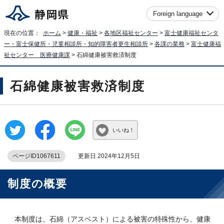
Foreign language
現在の位置：
ホーム
>
健康・福祉
>
各地区福祉センター
>
富士健康福祉センタ
ー・富士保健所・児童相談所・知的障害者更生相談所
>
各課の業務
>
富士健康福
祉センター 医療健康課
> 石綿健康被害救済制度
石綿健康被害救済制度
いいね！
ページID1067611
更新日 2024年12月5日
制度の概要
本制度は、石綿（アスベスト）による被害の特殊性から、健康