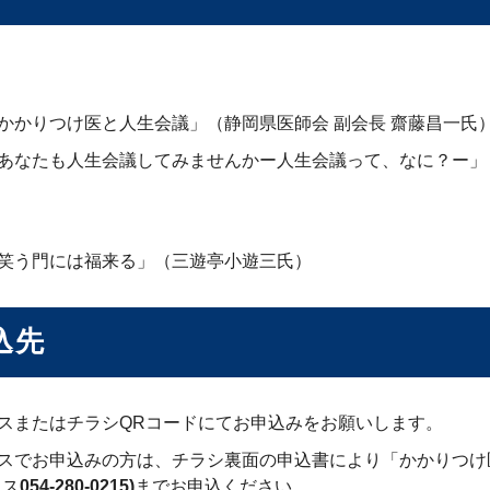
かかりつけ医と人生会議」（静岡県医師会 副会長 齋藤昌一氏
あなたも人生会議してみませんかー人生会議って、なに？ー」
笑う門には福来る」（三遊亭小遊三氏）
込先
スまたはチラシQRコードにてお申込みをお願いします。
スでお申込みの方は、チラシ裏面の申込書により「かかりつけ医
クス
054-280-0215)
までお申込ください。