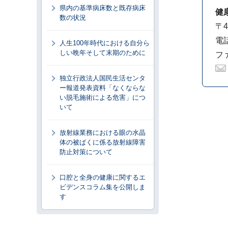
県内の基準病床数と既存病床
健
数の状況
〒4
電話
人生100年時代における自分ら
しい晩年そして末期のために
ファ
独立行政法人国民生活センタ
ー報道発表資料「なくならな
い脱毛施術による危害」につ
いて
放射線業務における眼の水晶
体の被ばくに係る放射線障害
防止対策について
口腔と全身の健康に関するエ
ビデンスコラム集を公開しま
す