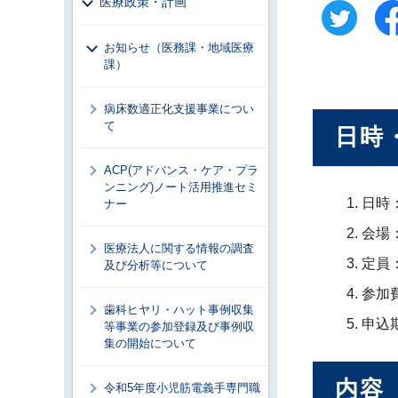
医療政策・計画
お知らせ（医務課・地域医療
課）
病床数適正化支援事業につい
て
日時
ACP(アドバンス・ケア・プラ
ンニング)ノート活用推進セミ
日時
ナー
会場
医療法人に関する情報の調査
定員
及び分析等について
参加
歯科ヒヤリ・ハット事例収集
申込
等事業の参加登録及び事例収
集の開始について
内容
令和5年度小児筋電義手専門職