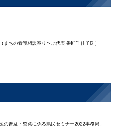
）
（まちの看護相談室り〜ぶ代表 番匠千佳子氏）
の普及・啓発に係る県民セミナー2022事務局」