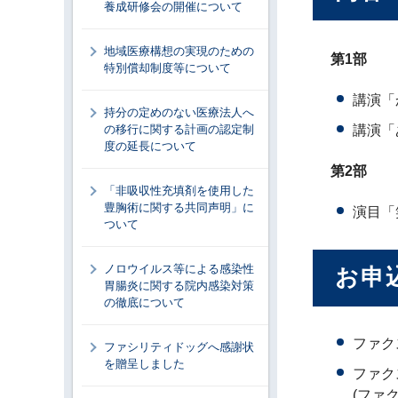
養成研修会の開催について
地域医療構想の実現のための
第1部
特別償却制度等について
講演「
持分の定めのない医療法人へ
の移行に関する計画の認定制
講演「
度の延長について
第2部
「非吸収性充填剤を使用した
豊胸術に関する共同声明」に
演目「
ついて
ノロウイルス等による感染性
お申
胃腸炎に関する院内感染対策
の徹底について
ファク
ファシリティドッグへ感謝状
を贈呈しました
ファク
(ファ