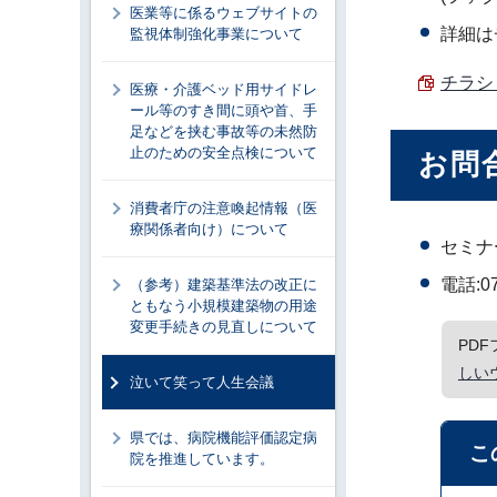
医業等に係るウェブサイトの
詳細は
監視体制強化事業について
チラシ 
医療・介護ベッド用サイドレ
ール等のすき間に頭や首、手
足などを挟む事故等の未然防
止のための安全点検について
お問
消費者庁の注意喚起情報（医
療関係者向け）について
セミナ
電話:0
（参考）建築基準法の改正に
ともなう小規模建築物の用途
変更手続きの見直しについて
PD
しい
泣いて笑って人生会議
県では、病院機能評価認定病
こ
院を推進しています。