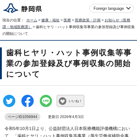
Foreign language
現在の位置：
ホーム
>
健康・福祉
>
医療
>
医療政策・計画
>
お知らせ（医務
課・地域医療課）
> 歯科ヒヤリ・ハット事例収集等事業の参加登録及び事例収集
の開始について
歯科ヒヤリ・ハット事例収集等事
業の参加登録及び事例収集の開始
について
いいね！
ページID1056944
更新日 2026年4月3日
令和5年10月1日より、公益財団法人日本医療機能評価機構におい
て、「歯科ヒヤリ・ハット事例収集等事業（厚生労働省補助金事