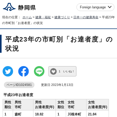
Foreign language
現在の位置：
ホーム
>
健康・福祉
>
健康づくり
>
日本一の健康寿命
> 平成23年
の市町別「お達者度」の状況
平成23年の市町別「お達者度」の
状況
1 いいね！
ページID1024581
更新日 2023年1月13日
平成23年お達者度
男性
男性
男性
女性
女性
女性
順位
市町
お達者度(年)
順位
市町
お達者度(年)
1
森町
18.82
1
川根本町
21.84