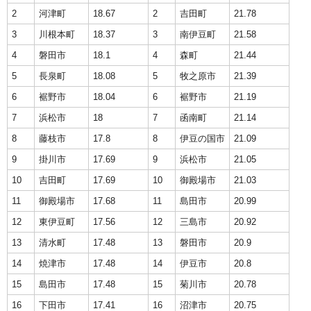
2
河津町
18.67
2
吉田町
21.78
3
川根本町
18.37
3
南伊豆町
21.58
4
磐田市
18.1
4
森町
21.44
5
長泉町
18.08
5
牧之原市
21.39
6
裾野市
18.04
6
裾野市
21.19
7
浜松市
18
7
函南町
21.14
8
藤枝市
17.8
8
伊豆の国市
21.09
9
掛川市
17.69
9
浜松市
21.05
10
吉田町
17.69
10
御殿場市
21.03
11
御殿場市
17.68
11
島田市
20.99
12
東伊豆町
17.56
12
三島市
20.92
13
清水町
17.48
13
磐田市
20.9
14
焼津市
17.48
14
伊豆市
20.8
15
島田市
17.48
15
菊川市
20.78
16
下田市
17.41
16
沼津市
20.75