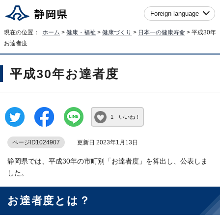
Foreign language
現在の位置：
ホーム
>
健康・福祉
>
健康づくり
>
日本一の健康寿命
> 平成30年
お達者度
平成30年お達者度
1 いいね！
ページID1024907
更新日 2023年1月13日
静岡県では、平成30年の市町別「お達者度」を算出し、公表しま
した。
お達者度とは？