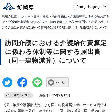
Foreign language
現在の位置：
ホーム
>
健康・福祉
>
高齢者福祉
>
介護指導班からの各種お知ら
せ
>
介護保険事業者へのお知らせ（随時更新）
>
令和7年度通知
> 訪問介護にお
ける介護給付費算定に係わる体制等に関する届出書（同一建物減算）について
訪問介護における介護給付費算定
に係わる体制等に関する届出書
（同一建物減算）について
いいね！
ページID1077348
更新日 2025年9月12日
令和6年度介護報酬改定により同一建物等居住者にサービス提供す
る場合の報酬の見直しが行われ、「同一建物減算（同一敷地内建