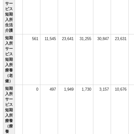
サー
ビス
短期
入所
生活
介護
短期
561
11,545
23,641
31,255
30,847
23,631
入所
サー
ビス
短期
入所
療養
（老
健）
短期
0
497
1,949
1,730
3,157
10,676
入所
サー
ビス
短期
入所
療養
（療
養