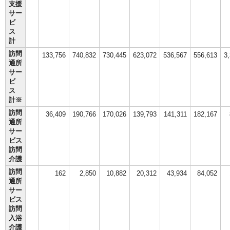
支援
サー
ビ
ス
計
訪問
133,756
740,832
730,445
623,072
536,567
556,613
3
通所
サー
ビ
ス
計※
訪問
36,409
190,766
170,026
139,793
141,311
182,167
通所
サー
ビス
訪問
介護
訪問
162
2,850
10,882
20,312
43,934
84,052
通所
サー
ビス
訪問
入浴
介護