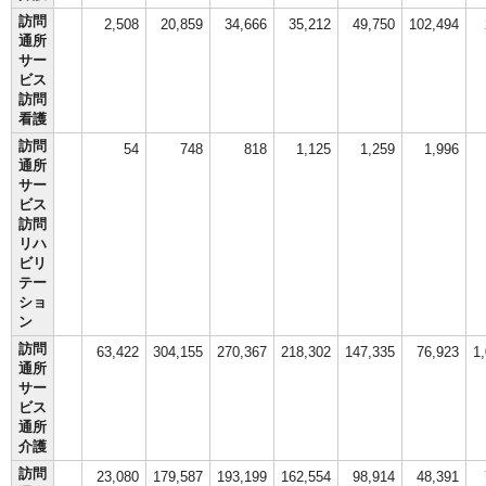
訪問
2,508
20,859
34,666
35,212
49,750
102,494
通所
サー
ビス
訪問
看護
訪問
54
748
818
1,125
1,259
1,996
通所
サー
ビス
訪問
リハ
ビリ
テー
ショ
ン
訪問
63,422
304,155
270,367
218,302
147,335
76,923
1
通所
サー
ビス
通所
介護
訪問
23,080
179,587
193,199
162,554
98,914
48,391