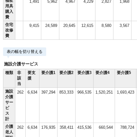
福祉
1,491
5,962
4,967
4,229
2,827
1,968
用具
購入
費
住宅
9,415
24,589
20,645
12,615
8,580
3,567
改修
費
表の幅を切り替える
施設介護サービス
種類
非
要支
要介護1
要介護2
要介護3
要介護4
要介護5
該
援
当
施設
262
6,634
397,294
853,333
966,535
1,520,251
1,693,423
介護
サー
ビ
ス
計
介護
262
6,634
176,935
358,411
415,536
660,544
788,724
老人