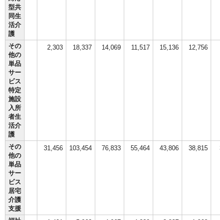
型共
同生
活介
護
その
2,303
18,337
14,069
11,517
15,136
12,756
他の
単品
サー
ビス
特定
施設
入所
者生
活介
護
その
31,456
103,454
76,833
55,464
43,806
38,815
他の
単品
サー
ビス
居宅
介護
支援