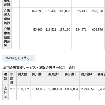
福祉
施設
介護
169,690
378,402
393,868
525,435
298,120
老人
保健
施設
介護
50,669
116,521
157,130
334,271
606,579
療養
型医
療施
設
表の幅を切り替える
居宅介護支援サービス・施設介護サービス 合計
種
非
要支援
要介護1
要介護2
要介護3
要介護4
要介
類
該
当
合
262
188,062
1,364,072
1,848,158
1,839,834
2,298,857
2,488
計
※