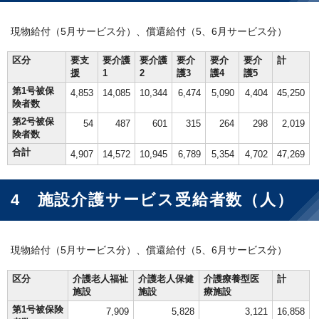
現物給付（5月サービス分）、償還給付（5、6月サービス分）
区分
要支
要介護
要介護
要介
要介
要介
計
援
1
2
護3
護4
護5
第1号被保
4,853
14,085
10,344
6,474
5,090
4,404
45,250
険者数
第2号被保
54
487
601
315
264
298
2,019
険者数
合計
4,907
14,572
10,945
6,789
5,354
4,702
47,269
4 施設介護サービス受給者数（人）
現物給付（5月サービス分）、償還給付（5、6月サービス分）
区分
介護老人福祉
介護老人保健
介護療養型医
計
施設
施設
療施設
第1号被保険
7,909
5,828
3,121
16,858