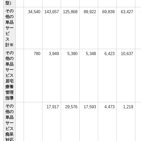
型）
その
34,540
143,657
125,868
89,922
69,839
63,427
他の
単品
サー
ビ
ス
計※
その
780
3,949
5,390
5,348
6,423
10,637
他の
単品
サー
ビス
居宅
療養
管理
指導
その
17,917
29,576
17,593
4,473
1,219
他の
単品
サー
ビス
痴呆
対応