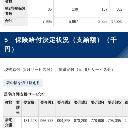
者数
第2号被保険
86
139
137
362
者数
合計
7,995
5,967
3,258
17,220
5 保険給付決定状況（支給額）（千
円）
現物給付（5月サービス分）、償還給付（5、6月サービス分）
表の幅を切り替える
居宅介護支援サービス
種類
非
要支援
要介護1
要介護2
要介護3
要介護4
要介護5
該
当
居宅
181,428
966,778
994,825
873,299
778,606
795,095
4
介護