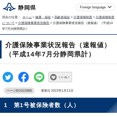
Foreign language
現在の位置：
ホーム
>
健康・福祉
>
高齢者福祉
>
介護保険制度
>
介護保険制度
について
>
介護保険事業状況報告
> 介護保険事業状況報告（速報値）（平成14
年7月分静岡県計）
介護保険事業状況報告（速報値）
（平成14年7月分静岡県計）
いいね！
ページID1022888
更新日 2023年1月11日
1 第1号被保険者数（人）