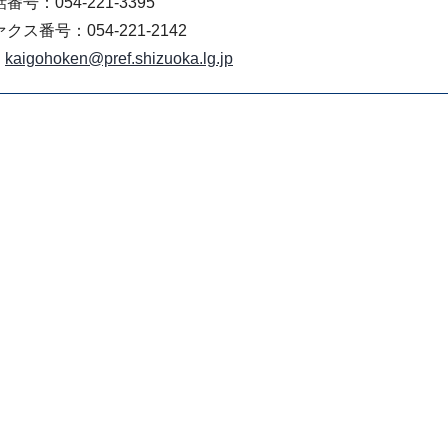
番号：054-221-3395
クス番号：054-221-2142
kaigohoken@pref.shizuoka.lg.jp