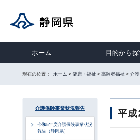
目的から探
ホーム
現在の位置：
ホーム
>
健康・福祉
>
高齢者福祉
>
介護
介護保険事業状況報告
平成
令和5年度介護保険事業状況
報告（静岡県）