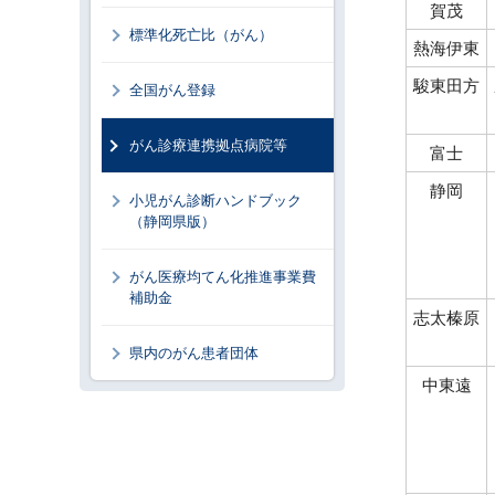
賀茂
標準化死亡比（がん）
熱海伊東
駿東田方
全国がん登録
がん診療連携拠点病院等
富士
静岡
小児がん診断ハンドブック
（静岡県版）
がん医療均てん化推進事業費
補助金
志太榛原
県内のがん患者団体
中東遠