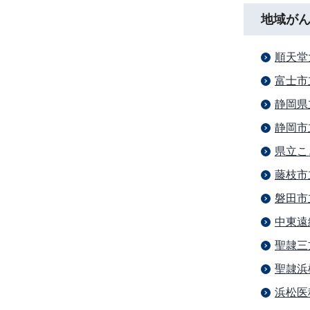
地域が
順天堂
富士市
静岡県
静岡市
県立こ
藤枝市
磐田市
中東遠
聖隷三
聖隷浜
浜松医