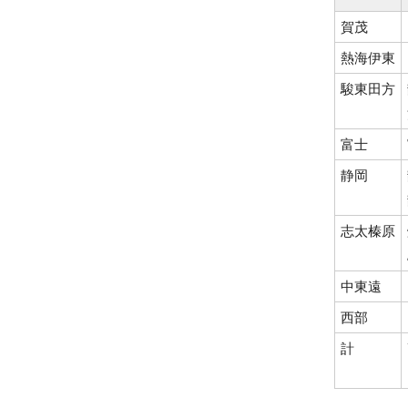
賀茂
熱海伊東
駿東田方
富士
静岡
志太榛原
中東遠
西部
計