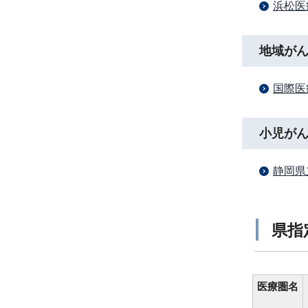
浜松医
地域が
国際医
小児が
静岡県
県指
医療圏名