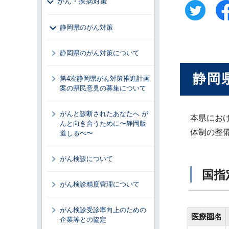
がん・疾病対策
静岡県のがん対策
静岡県のがん対策について
静岡
第4次静岡県がん対策推進計画
案の県民意見の募集について
がんと診断されたあなたへ が
本県にお
んと向き合うために〜静岡版
体制の整
道しるべ〜
がん検診について
国指
がん検診精度管理について
がん検診受診率向上のための
医療圏名
企業等との協定