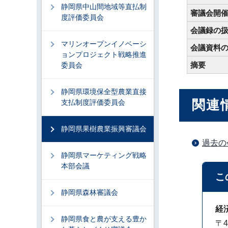
静岡県中山間地域等直払制
審議会開
度評価委員会
会議録の
マリンオープンイノベーシ
会議資料
ョンプロジェクト戦略推進
摘要
委員会
静岡県環境保全型農業直接
関連
支払制度評価委員会
静岡県果樹農業振興審議会
過去の
静岡県マーケティング戦略
本部会議
こ
静岡県森林審議会
経
静岡県食と農が支える豊か
〒4