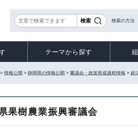
検索の方法
す
テーマから探す
>
情報公開
>
静岡県の情報公開
>
審議会・政策形成過程情報
>
経
県果樹農業振興審議会