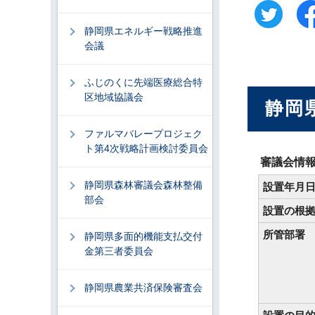
静岡県エネルギー戦略推進
会議
ふじのくに先端医療総合特
区地域協議会
静岡
ファルマバレープロジェク
ト第4次戦略計画検討委員会
審議会情
静岡県森林審議会森林整備
設置年月
部会
設置の根
所管部署
静岡県多面的機能支払交付
金第三者委員会
静岡県農業共済保険審査会