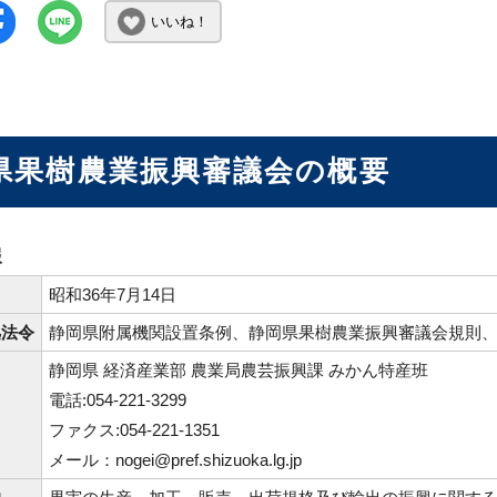
いいね！
県果樹農業振興審議会の概要
報
日
昭和36年7月14日
拠法令
静岡県附属機関設置条例、静岡県果樹農業振興審議会規則
静岡県 経済産業部 農業局農芸振興課 みかん特産班
電話:054-221-3299
ファクス:054-221-1351
メール：nogei@pref.shizuoka.lg.jp