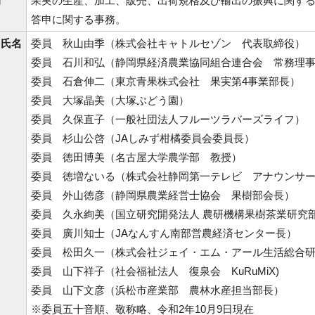
的
果実の生産、加工、販売、出荷規格及び輸出の振興に関す
答申に関する事務。
・氏名
委員 秋山由季（株式会社キャトルセゾン 代表取締役）
委員 石川和弘（静岡県経済農業協同組合連合会 常務理
委員 石倉伸二（東京青果株式会社 果実第4事業部長）
委員 大塚晶美（大塚ぶどう園）
委員 久保直子（一般社団法人フルーツラバーズライフ）
委員 杉山公啓（JAしみず柑橘委員会委員長）
委員 徳田博美（名古屋大学農学部 教授）
委員 徳増ないる（株式会社静岡第一テレビ アナウンサ
委員 外山徳彦（静岡県農業経営士協会 果樹部会長）
委員 久永絢美（国立研究開発法人 農研機構果樹茶業研究
委員 廣川知士（JAなんすん南部営農経済センター長）
委員 松田久一（株式会社ジェイ・エム・アール生活総合
委員 山下祥子（社会福祉法人 復泉会 KuRuMiX)
委員 山下文彦（浜松市産業部 農林水産担当部長）
※委員五十音順、敬称略、令和2年10月9日現在