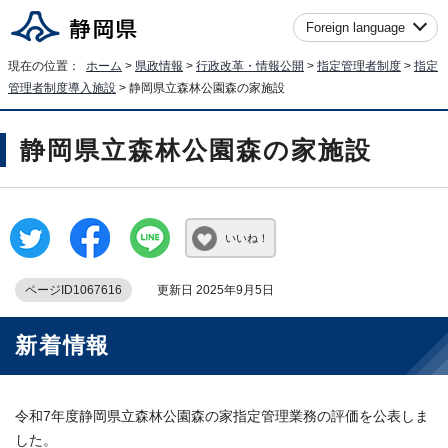
Foreign language
現在の位置：
ホーム
>
県政情報
>
行政改革・情報公開
>
指定管理者制度
>
指定
管理者制度導入施設
> 静岡県立森林公園森の家施設
静岡県立森林公園森の家施設
いいね！
ページID1067616
更新日 2025年9月5日
新着情報
令和7年度静岡県立森林公園森の家指定管理業務の評価を公表しま
した。