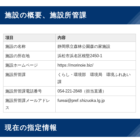
施設の概要、施設所管課
項目
内容
施設の名称
静岡県立森林公園森の家施設
施設の所在地
浜松市浜名区根堅2450-1
施設ホームページ
https://morinoie.biz/
施設所管課
くらし・環境部 環境局 環境ふれあい
課
施設所管課電話番号
054-221-2848（担当直通）
施設所管課メールアドレ
fureai@pref.shizuoka.lg.jp
ス
現在の指定情報