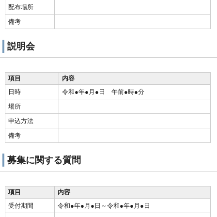
配布場所
備考
説明会
項目
内容
日時
令和●年●月●日 午前●時●分
場所
申込方法
備考
募集に関する質問
項目
内容
受付期間
令和●年●月●日～令和●年●月●日