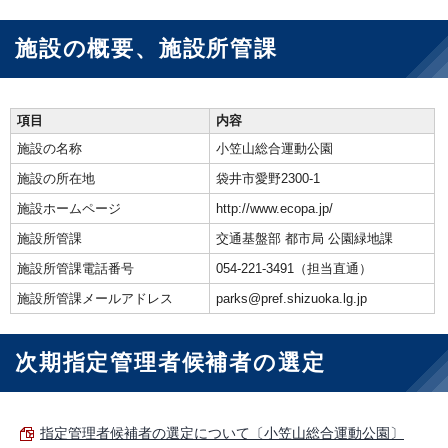
施設の概要、施設所管課
項目
内容
施設の名称
小笠山総合運動公園
施設の所在地
袋井市愛野2300-1
施設ホームページ
http://www.ecopa.jp/
施設所管課
交通基盤部 都市局 公園緑地課
施設所管課電話番号
054-221-3491（担当直通）
施設所管課メールアドレス
parks@pref.shizuoka.lg.jp
次期指定管理者候補者の選定
指定管理者候補者の選定について〔小笠山総合運動公園〕