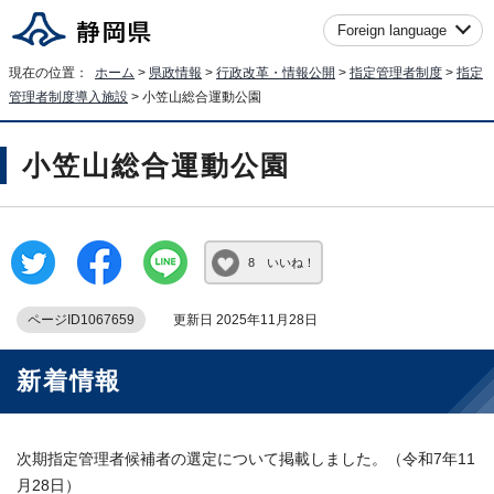
Foreign language
現在の位置：
ホーム
>
県政情報
>
行政改革・情報公開
>
指定管理者制度
>
指定
管理者制度導入施設
> 小笠山総合運動公園
小笠山総合運動公園
8 いいね！
ページID1067659
更新日 2025年11月28日
新着情報
次期指定管理者候補者の選定について掲載しました。（令和7年11
月28日）