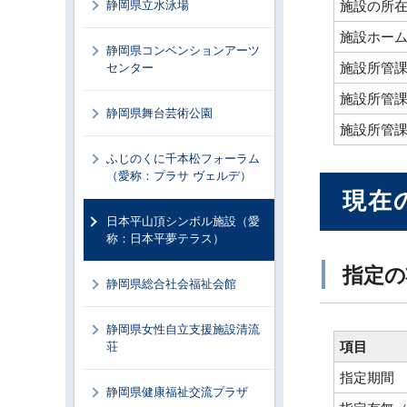
静岡県立水泳場
施設の所
施設ホー
静岡県コンベンションアーツ
施設所管
センター
施設所管
静岡県舞台芸術公園
施設所管
ふじのくに千本松フォーラム
（愛称：プラサ ヴェルデ）
現在
日本平山頂シンボル施設（愛
称：日本平夢テラス）
指定の
静岡県総合社会福祉会館
静岡県女性自立支援施設清流
項目
荘
指定期間
静岡県健康福祉交流プラザ