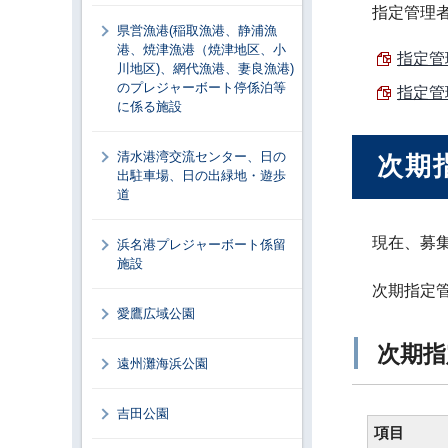
指定管理
県営漁港(稲取漁港、静浦漁
港、焼津漁港（焼津地区、小
指定管理
川地区)、網代漁港、妻良漁港)
のプレジャーボート停係泊等
指定管理
に係る施設
清水港湾交流センター、日の
次期
出駐車場、日の出緑地・遊歩
道
現在、募
浜名港プレジャーボート係留
施設
次期指定
愛鷹広域公園
次期指
遠州灘海浜公園
吉田公園
項目