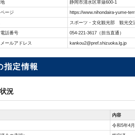
在地
静岡市清水区草薙600-1
ムページ
https://www.nihondaira-yume-terr
課
スポーツ・文化観光部 観光交
課電話番号
054-221-3617（担当直通）
課メールアドレス
kankou2@pref.shizuoka.lg.jp
の指定情報
状況
内容
令和5年4月