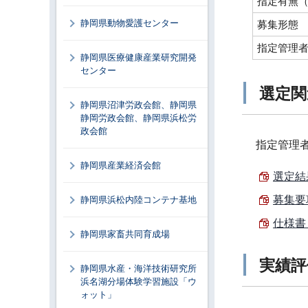
指定有無
静岡県動物愛護センター
募集形態
指定管理
静岡県医療健康産業研究開発
センター
選定関
静岡県沼津労政会館、静岡県
静岡労政会館、静岡県浜松労
政会館
指定管理
静岡県産業経済会館
選定結果
募集要項
静岡県浜松内陸コンテナ基地
仕様書 
静岡県家畜共同育成場
実績評
静岡県水産・海洋技術研究所
浜名湖分場体験学習施設「ウ
ォット」