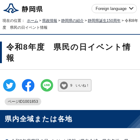
Foreign language
現在の位置：
ホーム
>
県政情報
>
静岡県の紹介
>
静岡県誕生150周年
> 令和8年
度 県民の日イベント情報
令和8年度 県民の日イベント情
報
9 いいね！
ページID1001853
県内全域または各地