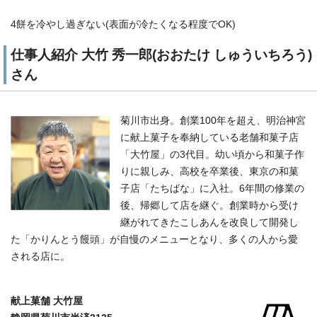
4餅を冷やし過ぎない(表面が冷たくなる程度でOK)
仕事人紹介 大竹 秀一郎(おおたけ しゅういちろう)
さん
菊川市出身。創業100年を超え、明治神宮
に献上菓子を奉納している老舗和菓子店
「大竹屋」の3代目。幼い頃から和菓子作
りに親しみ、高校を卒業後、東京の和菓
子店「たちばな」に入社。6年間の修業の
後、帰郷して店を継ぐ。創業時から受け
継がれてきたこしあんを改良して開発し
た「かりんとう饅頭」が自慢のメニューとなり、多くの人から愛
される店に。
献上菓舗 大竹屋