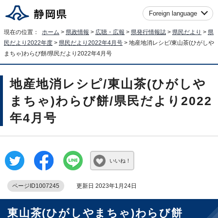
Foreign language
現在の位置：
ホーム
>
県政情報
>
広聴・広報
>
県発行情報誌
>
県民だより
>
県
民だより2022年度
>
県民だより2022年4月号
> 地産地消レシピ/東山茶(ひがしや
まちゃ)わらび餅/県民だより2022年4月号
地産地消レシピ/東山茶(ひがしや
まちゃ)わらび餅/県民だより2022
年4月号
いいね！
ページID1007245
更新日 2023年1月24日
東山茶(ひがしやまちゃ)わらび餅