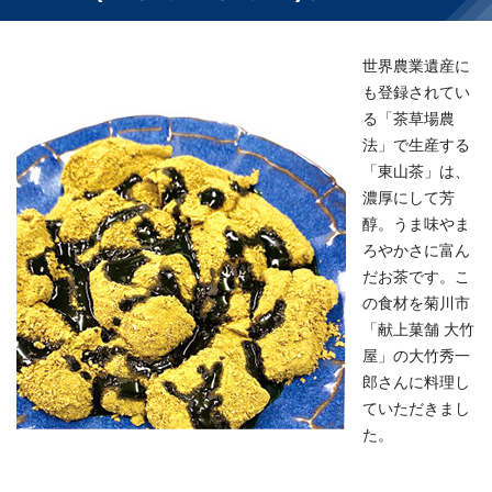
世界農業遺産に
も登録されてい
る「茶草場農
法」で生産する
「東山茶」は、
濃厚にして芳
醇。うま味やま
ろやかさに富ん
だお茶です。こ
の食材を菊川市
「献上菓舗 大竹
屋」の大竹秀一
郎さんに料理し
ていただきまし
た。