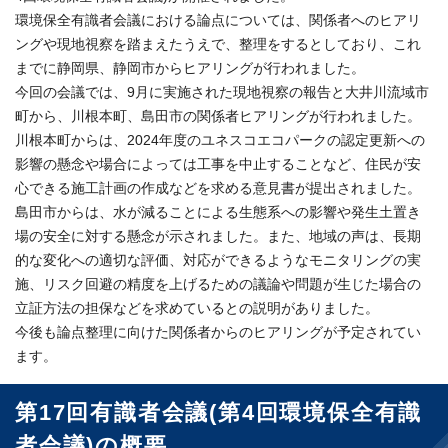
環境保全有識者会議における論点については、関係者へのヒアリ
ングや現地視察を踏まえたうえで、整理をするとしており、これ
までに静岡県、静岡市からヒアリングが行われました。
今回の会議では、9月に実施された現地視察の報告と大井川流域市
町から、川根本町、島田市の関係者ヒアリングが行われました。
川根本町からは、2024年度のユネスコエコパークの認定更新への
影響の懸念や場合によっては工事を中止することなど、住民が安
心できる施工計画の作成などを求める意見書が提出されました。
島田市からは、水が減ることによる生態系への影響や発生土置き
場の安全に対する懸念が示されました。また、地域の声は、長期
的な変化への適切な評価、対応ができるようなモニタリングの実
施、リスク回避の精度を上げるための議論や問題が生じた場合の
立証方法の担保などを求めているとの説明がありました。
今後も論点整理に向けた関係者からのヒアリングが予定されてい
ます。
第17回有識者会議(第4回環境保全有識
者会議)の概要