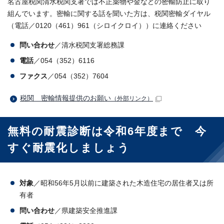
名古屋税関清水税関支署では不正薬物や金などの密輸防止に取り
組んでいます。密輸に関する話を聞いた方は、税関密輸ダイヤル
（電話／0120（461）961（シロイクロイ））に連絡ください
問い合わせ
／清水税関支署総務課
電話
／054（352）6116
ファクス
／054（352）7604
税関 密輸情報提供のお願い
（外部リンク）
無料の耐震診断は令和6年度まで 今
すぐ耐震化しましょう
対象
／昭和56年5月以前に建築された木造住宅の居住者又は所
有者
問い合わせ
／県建築安全推進課