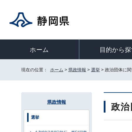
目的から探
ホーム
現在の位置：
ホーム
>
県政情報
>
選挙
> 政治団体に
県政情報
政治
選挙