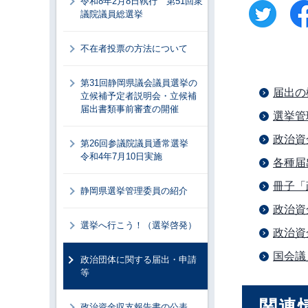
令和8年2月8日執行 第51回衆
議院議員総選挙
不在者投票の方法について
第31回静岡県議会議員選挙の
届出の
立候補予定者説明会・立候補
届出書類事前審査の開催
選挙管
政治資
第26回参議院議員通常選挙
令和4年7月10日実施
各種届
冊子「
静岡県選挙管理委員の紹介
政治資
選挙へ行こう！（選挙啓発）
政治資
国会議
政治団体に関する届出・申請
等
関連
政治資金収支報告書の公表