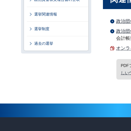
選挙関連情報
政治団
選挙制度
政治団
会計帳
過去の選挙
オンラ
PD
しい