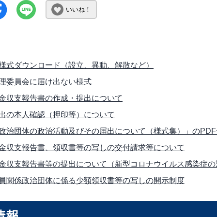
いいね！
様式ダウンロード（設立、異動、解散など）
理委員会に届け出ない様式
金収支報告書の作成・提出について
出の本人確認（押印等）について
政治団体の政治活動及びその届出について（様式集）」のPDF
金収支報告書、領収書等の写しの交付請求等について
金収支報告書等の提出について（新型コロナウイルス感染症の
員関係政治団体に係る少額領収書等の写しの開示制度
情報