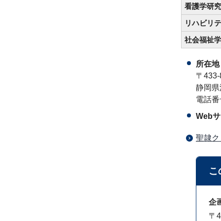
看護学研
リハビリ
社会福祉
所在地
〒433-
静岡県
電話番号
Web
聖隷ク
こ
企
〒4