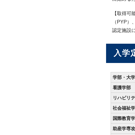
【取得可
（PYP
認定施設
入学
学部・大
看護学部
リハビリ
社会福祉
国際教育
助産学専