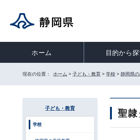
目的から探
ホーム
現在の位置：
ホーム
>
子ども・教育
>
学校
>
静岡県の
子ども・教育
聖隷
学校