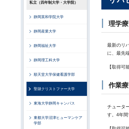
リハ
私立（四年制大学・大学院）
静岡英和学院大学
理学療
静岡産業大学
最新のリ
静岡福祉大学
に、最先
静岡理工科大学
【取得可
順天堂大学保健看護学部
作業療
聖隷クリストファー大学
東海大学静岡キャンパス
チュータ
す。4年間
東都大学沼津ヒューマンケア
学部
【取得可