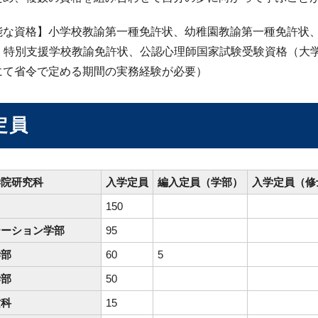
能な資格】小学校教諭第一種免許状、幼稚園教諭第一種免許状
）、特別支援学校教諭免許状、公認心理師国家試験受験資格（大
にて省令で定める期間の実務経験が必要）
定員
学院研究科
入学定員
編入定員（学部）
入学定員（修
150
テーション学部
95
学部
60
5
学部
50
攻科
15