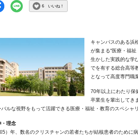
6 いいね！
キャンパスのある浜
が集まる“医療・福祉
生かした実践的な学
でを有する総合高等
となって高度専門職
70年以上にわたり保
卒業生を輩出してき
ーバルな視野をもって活躍できる医療・福祉・教育のスペシャ
神・理念
（昭和5）年、数名のクリスチャンの若者たちが結核患者のために