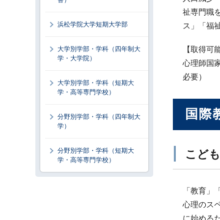
祉専門職
浜松学院大学短期大学部
ス」「福
大学別学部・学科（四年制大
【取得可
学・大学院）
心理師国
必要）
大学別学部・学科（短期大
学・高等専門学校）
国際
分野別学部・学科（四年制大
学）
分野別学部・学科（短期大
こども
学・高等専門学校）
「教育」
心理のス
に始める