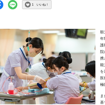
1 いいね！
順
年
護
院
携
能
を
医
極
ま
基