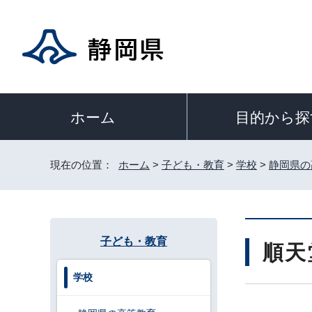
目的から探
ホーム
現在の位置：
ホーム
>
子ども・教育
>
学校
>
静岡県の
子ども・教育
順天
学校