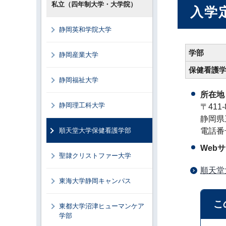
私立（四年制大学・大学院）
入学
静岡英和学院大学
学部
静岡産業大学
保健看護
静岡福祉大学
所在地
静岡理工科大学
〒411-
静岡県三
順天堂大学保健看護学部
電話番号
Web
聖隷クリストファー大学
順天堂
東海大学静岡キャンパス
こ
東都大学沼津ヒューマンケア
学部