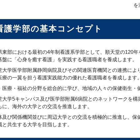
を
看護学部の基本コンセプト
県東部における最初の4年制看護系学部として、順天堂の120
基盤に「心身を癒す看護」を実践する看護職者を養成します。
堂大学医学部附属静岡病院及びその関連医育機関との連携によ
医療の一翼を担う看護実践能力の優れた看護職者を養成します
・医療・福祉の分野を総合的に学び、地域の人々の保健衛生・
堂大学5キャンパス及び医学部附属6病院とのネットワークを構
もに、海外の大学との交流を推進します。
体及び関係機関並びに周辺大学との交流を積極的に推進し、保
域と共生する大学を目指します。