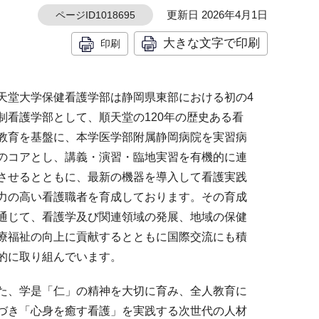
更新日 2026年4月1日
ページID1018695
大きな文字で印刷
印刷
天堂大学保健看護学部は静岡県東部における初の4
制看護学部として、順天堂の120年の歴史ある看
教育を基盤に、本学医学部附属静岡病院を実習病
のコアとし、講義・演習・臨地実習を有機的に連
させるとともに、最新の機器を導入して看護実践
力の高い看護職者を育成しております。その育成
通じて、看護学及び関連領域の発展、地域の保健
療福祉の向上に貢献するとともに国際交流にも積
的に取り組んでいます。
た、学是「仁」の精神を大切に育み、全人教育に
づき「心身を癒す看護」を実践する次世代の人材