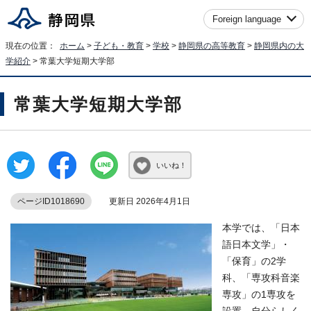
Foreign language
現在の位置：
ホーム
>
子ども・教育
>
学校
>
静岡県の高等教育
>
静岡県内の大
学紹介
> 常葉大学短期大学部
常葉大学短期大学部
いいね！
ページID1018690
更新日 2026年4月1日
本学では、「日本
語日本文学」・
「保育」の2学
科、「専攻科音楽
専攻」の1専攻を