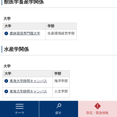
獣医学畜産学関係
大学
大学
学部
農林環境専門職大学
生産環境経営学部
水産学関係
大学
大学
学部
東海大学静岡キャンパス
海洋学部
東海大学静岡キャンパス
人文学部
大学院
テーマ
探す
防災・緊急情報
大学
学部