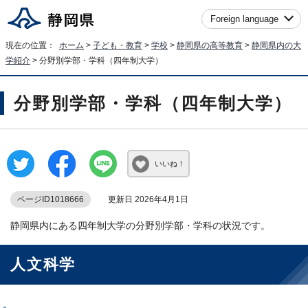
Foreign language
現在の位置：
ホーム
>
子ども・教育
>
学校
>
静岡県の高等教育
>
静岡県内の大
学紹介
> 分野別学部・学科（四年制大学）
分野別学部・学科（四年制大学）
いいね！
ページID1018666
更新日 2026年4月1日
静岡県内にある四年制大学の分野別学部・学科の状況です。
人文科学