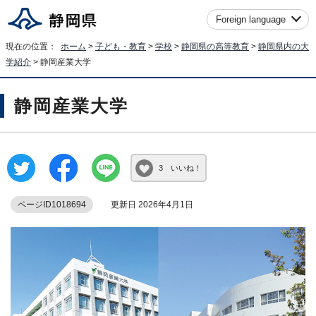
Foreign language
現在の位置：
ホーム
>
子ども・教育
>
学校
>
静岡県の高等教育
>
静岡県内の大
学紹介
> 静岡産業大学
静岡産業大学
3 いいね！
ページID1018694
更新日 2026年4月1日