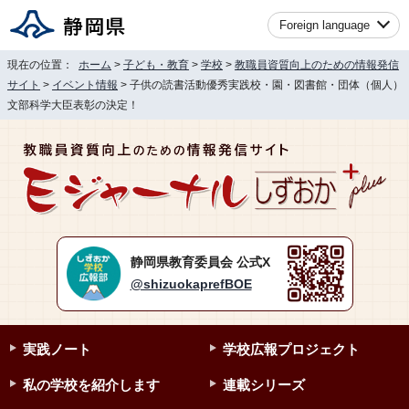
Foreign language
現在の位置：
ホーム
>
子ども・教育
>
学校
>
教職員資質向上のための情報発信
サイト
>
イベント情報
> 子供の読書活動優秀実践校・園・図書館・団体（個人）
文部科学大臣表彰の決定！
静岡県教育委員会 公式X
@shizuokaprefBOE
実践ノート
学校広報プロジェクト
私の学校を紹介します
連載シリーズ