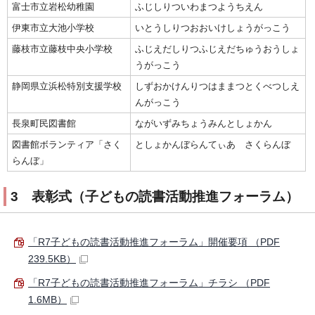
富士市立岩松幼稚園
ふじしりついわまつようちえん
伊東市立大池小学校
いとうしりつおおいけしょうがっこう
藤枝市立藤枝中央小学校
ふじえだしりつふじえだちゅうおうしょ
うがっこう
静岡県立浜松特別支援学校
しずおかけんりつはままつとくべつしえ
んがっこう
長泉町民図書館
ながいずみちょうみんとしょかん
図書館ボランティア「さく
としょかんぼらんてぃあ さくらんぼ
らんぼ」
3 表彰式（子どもの読書活動推進フォーラム）
「R7子どもの読書活動推進フォーラム」開催要項 （PDF
239.5KB）
「R7子どもの読書活動推進フォーラム」チラシ （PDF
1.6MB）