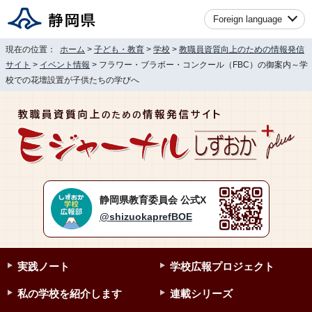
Foreign language
現在の位置：
ホーム
>
子ども・教育
>
学校
>
教職員資質向上のための情報発信
サイト
>
イベント情報
> フラワー・ブラボー・コンクール（FBC）の御案内～学
校での花壇設置が子供たちの学びへ
静岡県教育委員会 公式X
@shizuokaprefBOE
実践ノート
学校広報プロジェクト
私の学校を紹介します
連載シリーズ