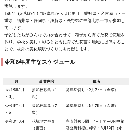
実施します。
1964年(昭和39年)に岐阜県からはじまり、愛知県・名古屋市・三
重県・福井県・静岡県・滋賀県・長野県の中部七県一市が参加し
ています。
子どもたちがみんなで力を合わせて、種子から育てた花で花壇を
作り、学校を美しく彩るとともに育てた花苗を地域に提供するこ
とで、校外の美化環境づくりにも貢献します。
令和8年度主なスケジュール
月
事業内容
備考
令和8年1月
参加校募集（1
募集締切り：3月27日（金曜）
～3月
次）
令和8年4月
参加校募集（2
募集締切り：5月29日（金曜）
～5月
次）
令和8年8月
花壇地方審査
審査対象期間：7月下旬～8月中旬
（書面）
審査資料提出締切：8月19日（水