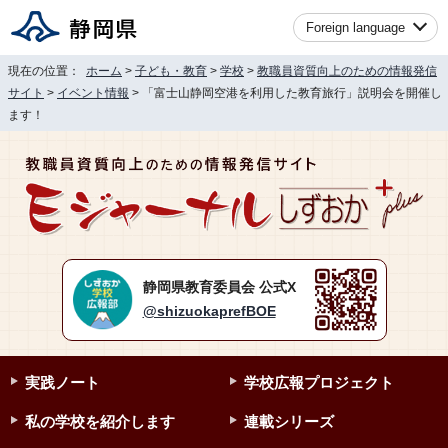
Foreign language
現在の位置：
ホーム
>
子ども・教育
>
学校
>
教職員資質向上のための情報発信
サイト
>
イベント情報
> 「富士山静岡空港を利用した教育旅行」説明会を開催し
ます！
静岡県教育委員会 公式X
@shizuokaprefBOE
実践ノート
学校広報プロジェクト
私の学校を紹介します
連載シリーズ