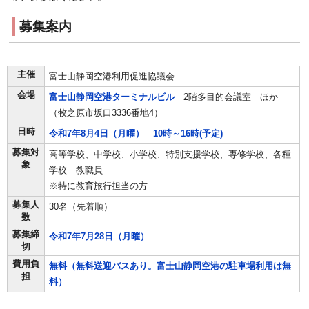
募集案内
主催
富士山静岡空港利用促進協議会
会場
富士山静岡空港ターミナルビル
2階多目的会議室 ほか
（牧之原市坂口3336番地4）
日時
令和7年8月4日（月曜） 10時～16時(予定)
募集対
高等学校、中学校、小学校、特別支援学校、専修学校、各種
象
学校 教職員
※特に教育旅行担当の方
募集人
30名（先着順）
数
募集締
令和7年7月28日（月曜）
切
費用負
無料（無料送迎バスあり。富士山静岡空港の駐車場利用は無
担
料）