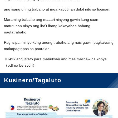
ang isang uri ng trabaho at mga kabutihan dulot nito sa lipunan.
Maraming trabaho ang maaari ninyong gawin kung saan
matutunan ninyo ang iba't ibang kakayahan habang
nagtatrabaho.
Pag-isipan ninyo kung anong trabaho ang nais gawin pagkaraang
makapagtapos sa paaralan.
※I-klik ang litrato para mabuksan ang mas malinaw na kopya.
（pdf na bersyon）
Kusinero/Tagaluto