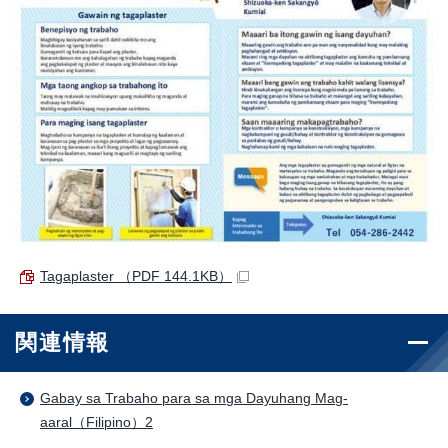
Tagaplaster
（PDF 144.1KB）
関連情報
Gabay sa Trabaho para sa mga Dayuhang Mag-
aaral（Filipino）2